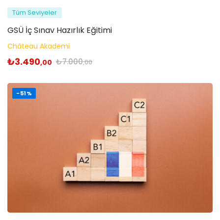
Tüm Seviyeler
GSÜ İç Sınav Hazırlık Eğitimi
Château Akademi
₺
3.490
₺
7.000
,00
,00
-51%