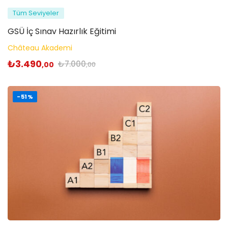
Tüm Seviyeler
GSÜ İç Sınav Hazırlık Eğitimi
Château Akademi
₺
3.490
₺
7.000
,00
,00
-51%