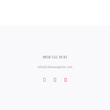
Château Akademi
₺
2.950
₺
6.000
,00
,00
0850 532 39 81
info@chateauegitim.com