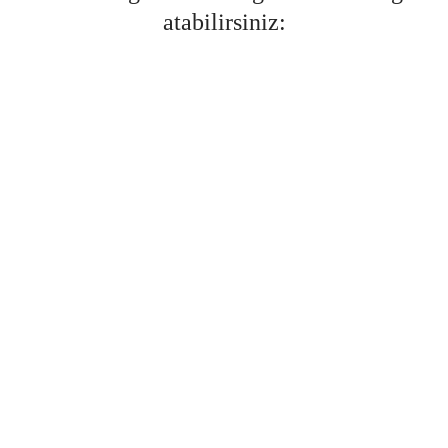
atabilirsiniz:
-50%
Tüm Seviyeler
GSÜ İç Sınav Hazırlık Eğitimi
Château Akademi
₺
3.490
₺
7.000
,00
,00
-51%
Tüm Seviyeler
DALF C1