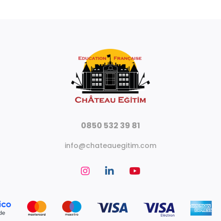
0850 532 39 81
info@chateauegitim.com