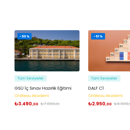
-50%
-51%
Tüm Seviyeler
Tüm Seviyeler
GSÜ İç Sınav Hazırlık Eğitimi
DALF C1
Château Akademi
Château Akademi
₺
3.490
₺
2.950
₺
7.000
₺
6.000
,00
,00
,00
,