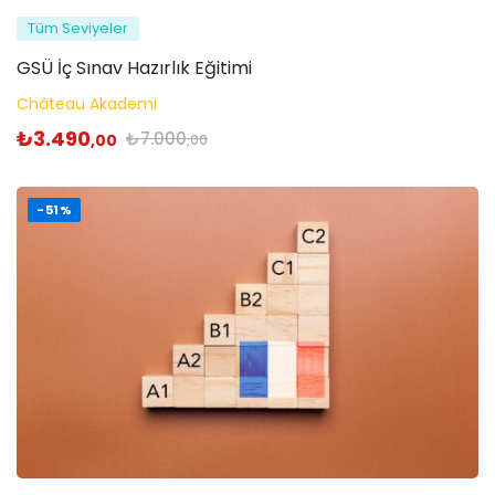
Tüm Seviyeler
GSÜ İç Sınav Hazırlık Eğitimi
Château Akademi
₺
3.490
₺
7.000
,00
,00
-51%