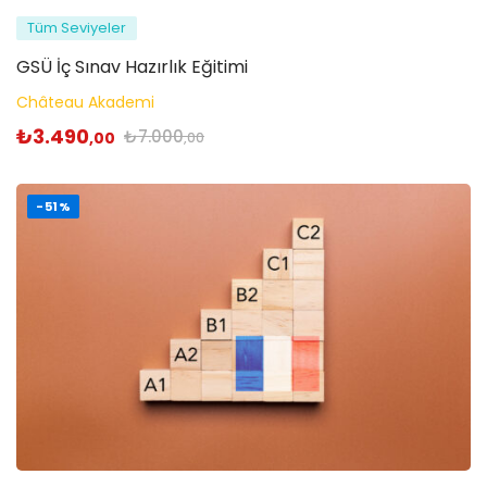
Tüm Seviyeler
GSÜ İç Sınav Hazırlık Eğitimi
Château Akademi
₺
3.490
₺
7.000
,00
,00
-51%