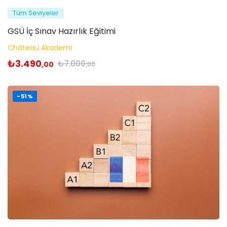
Tüm Seviyeler
GSÜ İç Sınav Hazırlık Eğitimi
Château Akademi
₺
3.490
₺
7.000
,00
,00
-51%