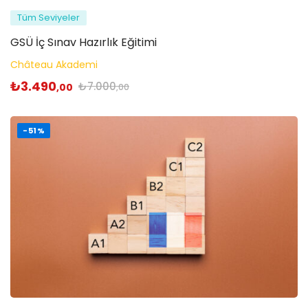
Tüm Seviyeler
GSÜ İç Sınav Hazırlık Eğitimi
Château Akademi
₺
3.490
₺
7.000
,00
,00
-51%