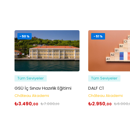
-50%
-51%
Tüm Seviyeler
Tüm Seviyeler
GSÜ İç Sınav Hazırlık Eğitimi
DALF C1
Château Akademi
Château Akademi
₺
3.490
₺
2.950
₺
7.000
₺
6.000
,00
,00
,00
,