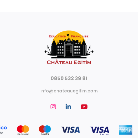
0850 532 39 81
info@chateauegitim.com