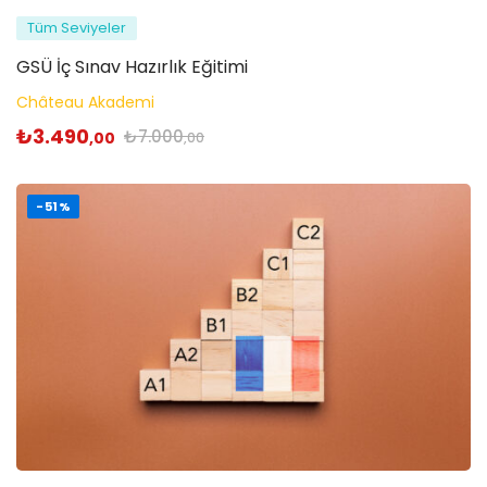
Tüm Seviyeler
GSÜ İç Sınav Hazırlık Eğitimi
Château Akademi
₺
3.490
₺
7.000
,00
,00
-51%