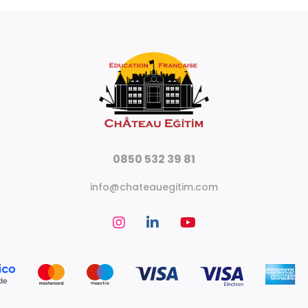
0850 532 39 81
info@chateauegitim.com