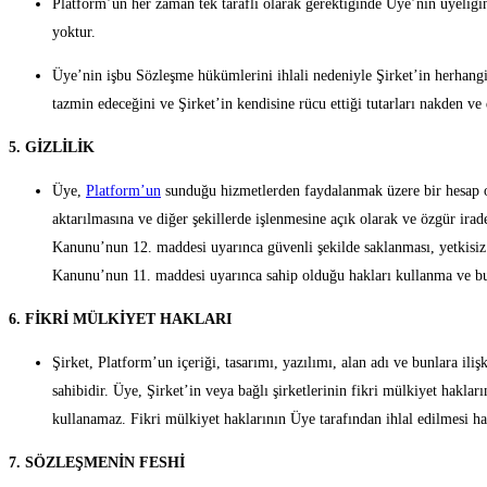
Platform’un her zaman tek taraflı olarak gerektiğinde Üye’nin üyeliği
yoktur.
Üye’nin işbu Sözleşme hükümlerini ihlali nedeniyle Şirket’in herhangi 
tazmin edeceğini ve Şirket’in kendisine rücu ettiği tutarları nakden ve
5. GİZLİLİK
Üye,
Platform’un
sunduğu hizmetlerden faydalanmak üzere bir hesap olu
aktarılmasına ve diğer şekillerde işlenmesine açık olarak ve özgür irade
Kanunu’nun 12. maddesi uyarınca güvenli şekilde saklanması, yetkisiz e
Kanunu’nun 11. maddesi uyarınca sahip olduğu hakları kullanma ve bu 
6. FİKRİ MÜLKİYET HAKLARI
Şirket, Platform’un içeriği, tasarımı, yazılımı, alan adı ve bunlara iliş
sahibidir. Üye, Şirket’in veya bağlı şirketlerinin fikri mülkiyet hakl
kullanamaz. Fikri mülkiyet haklarının Üye tarafından ihlal edilmesi h
7. SÖZLEŞMENİN FESHİ