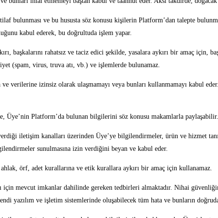
ve bunları ihlal etmemeyi baştan kabul ve taahhüt eder. Aksi takdirde, doğac
ilaf bulunması ve bu hususta söz konusu kişilerin Platform’dan talepte bulunmas
duğunu kabul ederek, bu doğrultuda işlem yapar.
, başkalarını rahatsız ve taciz edici şekilde, yasalara aykırı bir amaç için, ba
liyet (spam, virus, truva atı, vb.) ve işlemlerde bulunamaz.
rına ve verilerine izinsiz olarak ulaşmamayı veya bunları kullanmamayı kabul e
de, Üye’nin Platform’da bulunan bilgilerini söz konusu makamlarla paylaşabilir
erdiği iletişim kanalları üzerinden Üye’ye bilgilendirmeler, ürün ve hizmet ta
lgilendirmeler sunulmasına izin verdiğini beyan ve kabul eder.
hlak, örf, adet kurallarına ve etik kurallara aykırı bir amaç için kullanamaz.
ı için mevcut imkanlar dahilinde gereken tedbirleri almaktadır. Nihai güvenliğ
endi yazılım ve işletim sistemlerinde oluşabilecek tüm hata ve bunların doğru