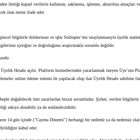
en ilettiği kişisel verilerin kullanım, saklanma, işlenme, aktarılma amaçları ve
ecek olan metni ifade eder.
e güncel bilgilerle doldurması ve işbu Sözleşme’nin onaylanmasıyla üyelik statü
gilerinin içeriğini ve doğruluğunu araştırmakla sorumlu değildir.
tedir.
 Üyelik Hesabı açılır. Platform hizmetlerinden yararlanmak isteyen Üye’nin Pl
demeler online ödeme sistemi ile yapılacak olup ilan Üyelik Hesabı sahibine f
ple doğabilecek tüm zararlardan bizzat sorumludur. Şirket, verilen bilgilerin 
iği askıya alınabilir ya da sonlandırılabilir.
baren 14 gün içinde (“Cayma Dönemi”) herhangi bir nedenle ya da nedensiz olar
rildiğini kabul eder.