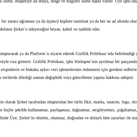
ni silme, müşteriye ait dosya, belge ve bilgileri silme hakkı vardır. Üye işbu 
bir zarara uğraması ya da üçüncü kişilere tazminat ya da her ne ad altında olu
 defaten Şirket’e ödeyeceğini beyan, kabul ve taahhüt eder.
şturarak ya da Platform’u ziyaret ederek Gizlilik Politikası’nda belirlendiği ş
siyle rıza gösterir. Gizlilik Politikası, işbu Sözleşme’nin ayrılmaz bir parçasıd
rişimlerin ve hukuka aykırı veri işlemelerinin önlenmesi için gereken tedbirler
verilerde dilediği zaman değişiklik veya güncelleme yapma hakkına sahiptir.
kin olarak Şirket tarafından oluşturulan her türlü fikir, marka, tasarım, logo, sl
arını hiçbir şekilde kullanamaz, paylaşamaz, dağıtamaz, sergileyemez, çoğaltam
alinde Üye, Şirket’in olumlu, olumsuz, doğrudan ve dolaylı tüm zararları ile m