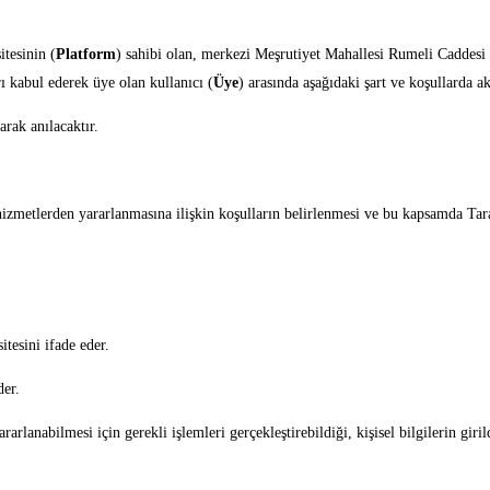
tesinin (
Platform
) sahibi olan, merkezi Meşrutiyet Mahallesi Rumeli Caddesi
rı kabul ederek üye olan kullanıcı (
Üye
) arasında aşağıdaki şart ve koşullarda ak
arak anılacaktır.
izmetlerden yararlanmasına ilişkin koşulların belirlenmesi ve bu kapsamda Tar
tesini ifade eder.
der.
anabilmesi için gerekli işlemleri gerçekleştirebildiği, kişisel bilgilerin girildi