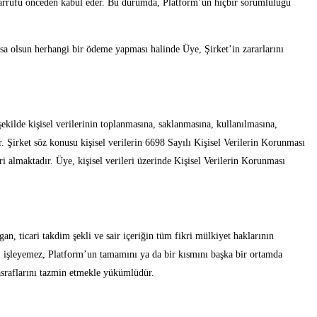
tasarrufu önceden kabul eder. Bu durumda, Platform’un hiçbir sorumluluğu
rsa olsun herhangi bir ödeme yapması halinde Üye, Şirket’in zararlarını
ekilde kişisel verilerinin toplanmasına, saklanmasına, kullanılmasına,
ır. Şirket söz konusu kişisel verilerin 6698 Sayılı Kişisel Verilerin Korunması
i almaktadır. Üye, kişisel verileri üzerinde Kişisel Verilerin Korunması
ogan, ticari takdim şekli ve sair içeriğin tüm fikri mülkiyet haklarının
az, işleyemez, Platform’un tamamını ya da bir kısmını başka bir ortamda
asraflarını tazmin etmekle yükümlüdür.