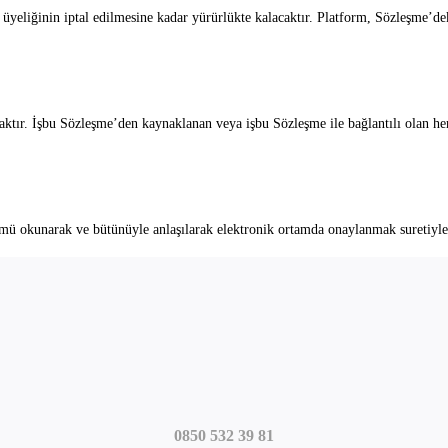
 üyeliğinin iptal edilmesine kadar yürürlükte kalacaktır. Platform, Sözleşme’d
tır. İşbu Sözleşme’den kaynaklanan veya işbu Sözleşme ile bağlantılı olan her
ü okunarak ve bütünüyle anlaşılarak elektronik ortamda onaylanmak suretiyle, o
0850 532 39 81