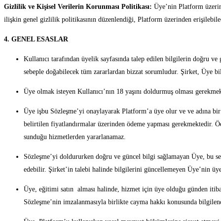
Gizlilik ve Kişisel Verilerin Korunması Politikası:
Üye’nin Platform üzerind
ilişkin genel gizlilik politikasının düzenlendiği, Platform üzerinden erişilebil
4. GENEL ESASLAR
Kullanıcı tarafından üyelik sayfasında talep edilen bilgilerin doğru v
sebeple doğabilecek tüm zararlardan bizzat sorumludur. Şirket, Üye bil
Üye olmak isteyen Kullanıcı’nın 18 yaşını doldurmuş olması gerekmek
Üye işbu Sözleşme’yi onaylayarak Platform’a üye olur ve ve adına bir
belirtilen fiyatlandırmalar üzerinden ödeme yapması gerekmektedir. Ö
sunduğu hizmetlerden yararlanamaz.
Sözleşme’yi doldururken doğru ve güncel bilgi sağlamayan Üye, bu sebe
edebilir. Şirket’in talebi halinde bilgilerini güncellemeyen Üye’nin üyel
Üye, eğitimi satın alması halinde, hizmet için üye olduğu günden iti
Sözleşme’nin imzalanmasıyla birlikte cayma hakkı konusunda bilgilendi