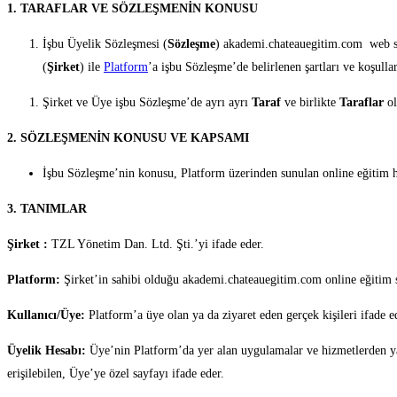
1. TARAFLAR VE SÖZLEŞMENİN KONUSU
İşbu Üyelik Sözleşmesi (
Sözleşme
) akademi.chateauegitim.com web si
(
Şirket
) ile
Platform
’a işbu Sözleşme’de belirlenen şartları ve koşulla
Şirket ve Üye işbu Sözleşme’de ayrı ayrı
Taraf
ve birlikte
Taraflar
ol
2. SÖZLEŞMENİN KONUSU VE KAPSAMI
İşbu Sözleşme’nin konusu, Platform üzerinden sunulan online eğitim h
3. TANIMLAR
Şirket :
TZL Yönetim Dan. Ltd. Şti.’yi ifade eder.
Platform:
Şirket’in sahibi olduğu akademi.chateauegitim.com online eğitim si
Kullanıcı/Üye:
Platform’a üye olan ya da ziyaret eden gerçek kişileri ifade e
Üyelik Hesabı:
Üye’nin Platform’da yer alan uygulamalar ve hizmetlerden yararl
erişilebilen, Üye’ye özel sayfayı ifade eder.