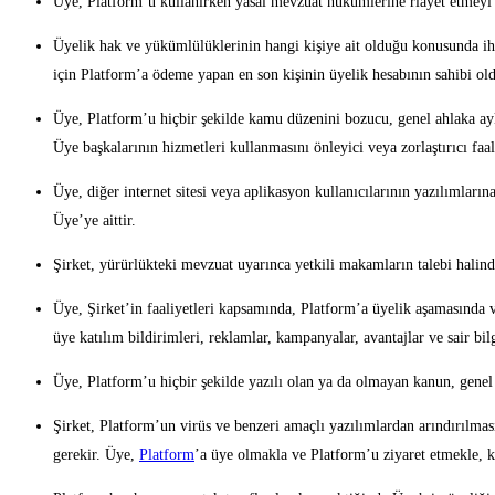
Üye, Platform’u kullanırken yasal mevzuat hükümlerine riayet etmeyi 
Üyelik hak ve yükümlülüklerinin hangi kişiye ait olduğu konusunda iht
için Platform’a ödeme yapan en son kişinin üyelik hesabının sahibi ol
Üye, Platform’u hiçbir şekilde kamu düzenini bozucu, genel ahlaka aykırı
Üye başkalarının hizmetleri kullanmasını önleyici veya zorlaştırıcı faa
Üye, diğer internet sitesi veya aplikasyon kullanıcılarının yazılımla
Üye’ye aittir.
Şirket, yürürlükteki mevzuat uyarınca yetkili makamların talebi halin
Üye, Şirket’in faaliyetleri kapsamında, Platform’a üyelik aşamasında v
üye katılım bildirimleri, reklamlar, kampanyalar, avantajlar ve sair bi
Üye, Platform’u hiçbir şekilde yazılı olan ya da olmayan kanun, genel a
Şirket, Platform’un virüs ve benzeri amaçlı yazılımlardan arındırılmas
gerekir. Üye,
Platform
’a üye olmakla ve Platform’u ziyaret etmekle, k