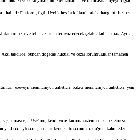
ak tüm hukuki ve cezai yükümlülükler tamamen ve münhasıran üyeyi bağlar.
ı halinde Platform, ilgili Üyelik hesabı kullanılarak herhangi bir hizmet
şkalarının fikri ve telif haklarına tecavüz edecek şekilde kullanamaz. Ayrıca,
der. Aksi takdirde, bundan doğacak hukuki ve cezai sorumluluklar tamamen
.
nıtımları, ebeveyn memnuniyeti anketleri, bakıcı memnuniyeti anketleri, yeni
in sağlanması için Üye’nin, kendi virüs koruma sistemini tedarik etmesi
dan ya da dolaylı sonuçlarından kendisinin sorumlu olduğunu kabul eder.