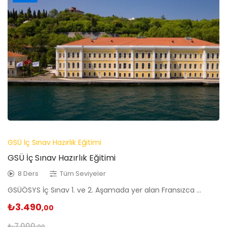
GSÜ İç Sınav Hazırlık Eğitimi
GSÜ İç Sınav Hazırlık Eğitimi
8 Ders
Tüm Seviyeler
GSÜÖSYS İç Sınav 1. ve 2. Aşamada yer alan Fransızca …
₺
3.490
,00
₺
7.000
,00