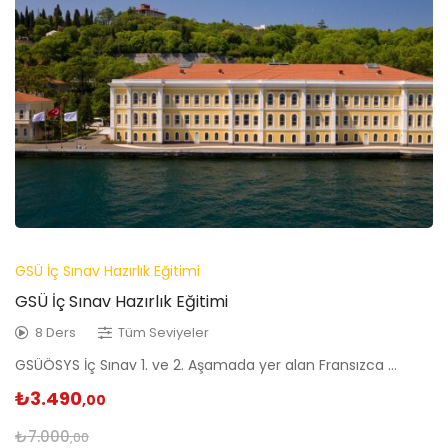
GSÜ İç Sınav Hazırlık Eğitimi
GSÜ İç Sınav Hazırlık Eğitimi
8 Ders
Tüm Seviyeler
GSÜÖSYS İç Sınav 1. ve 2. Aşamada yer alan Fransızca …
₺
3.490
,00
₺
7.000
,00