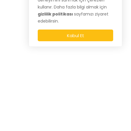
deneyimini sunmak için çerezleri
kullanır. Daha fazla bilgi almak için
gizlilik politikası
sayfamızı ziyaret
edebilirsin.
Kabul Et
0850 532 39 81
info@chateauegitim.com