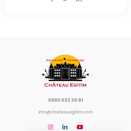
0850 532 39 81
info@chateauegitim.com