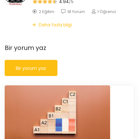
4.94
/5
2 Eğitim
18 Yorum
1 Öğrenci
Daha fazla bilgi
Bir yorum yaz
Bir yorum yaz