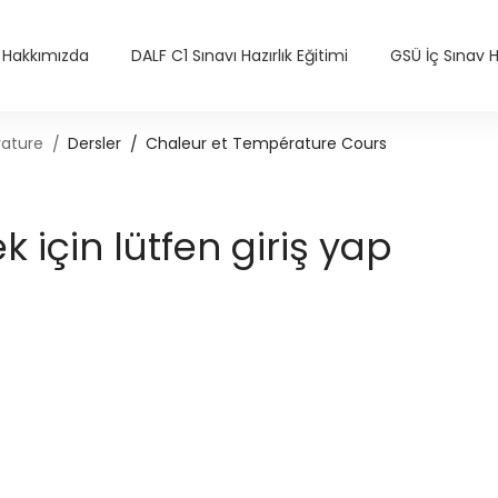
Hakkımızda
DALF C1 Sınavı Hazırlık Eğitimi
GSÜ İç Sınav Ha
rature
Dersler
Chaleur et Température Cours
için lütfen giriş yap