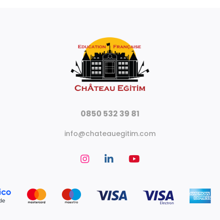
0850 532 39 81
info@chateauegitim.com