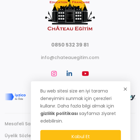
0850 532 39 81
info@chateauegitim.com
Bu web sitesi size en iyi tarama
deneyimini sunmak için çerezleri
kullanır. Daha fazla bilgi almak için
gizlilik politikası
sayfamızı ziyaret
edebilirsin.
Mesafeli Satış Sözleşmesi
Gizlilik Politikası
Üyelik Sözleşmesi
Kabul Et