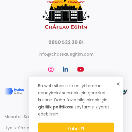
0850 532 39 81
info@chateauegitim.com
Bu web sitesi size en iyi tarama
deneyimini sunmak için çerezleri
kullanır. Daha fazla bilgi almak için
gizlilik politikası
sayfamızı ziyaret
edebilirsin.
Mesafeli Satış Sözleşmesi
Gizlilik Politikası
Üyelik Sözleşmesi
Kabul Et