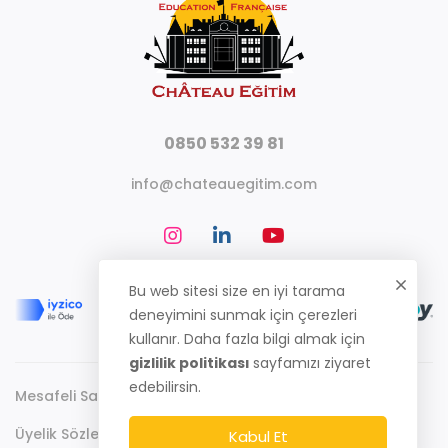
0850 532 39 81
info@chateauegitim.com
Bu web sitesi size en iyi tarama
deneyimini sunmak için çerezleri
kullanır. Daha fazla bilgi almak için
gizlilik politikası
sayfamızı ziyaret
edebilirsin.
Mesafeli Satış Sözleşmesi
Gizlilik Politikası
Üyelik Sözleşmesi
Kabul Et