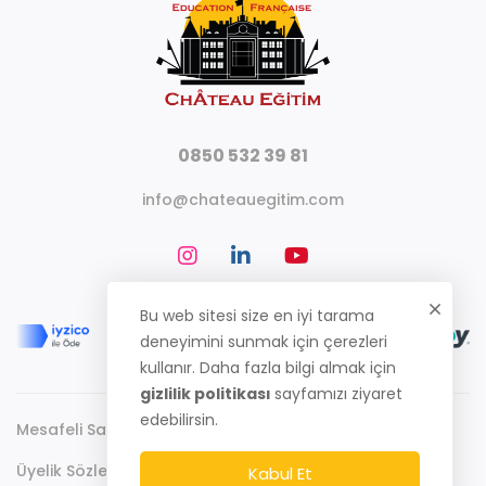
0850 532 39 81
info@chateauegitim.com
Bu web sitesi size en iyi tarama
deneyimini sunmak için çerezleri
kullanır. Daha fazla bilgi almak için
gizlilik politikası
sayfamızı ziyaret
edebilirsin.
Mesafeli Satış Sözleşmesi
Gizlilik Politikası
Üyelik Sözleşmesi
Kabul Et