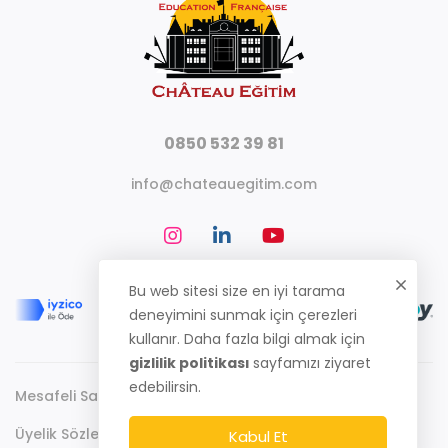
0850 532 39 81
info@chateauegitim.com
Bu web sitesi size en iyi tarama
deneyimini sunmak için çerezleri
kullanır. Daha fazla bilgi almak için
gizlilik politikası
sayfamızı ziyaret
edebilirsin.
Mesafeli Satış Sözleşmesi
Gizlilik Politikası
Üyelik Sözleşmesi
Kabul Et