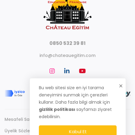
0850 532 39 81
info@chateauegitim.com
Bu web sitesi size en iyi tarama
deneyimini sunmak için çerezleri
kullanır. Daha fazla bilgi almak için
gizlilik politikası
sayfamızı ziyaret
edebilirsin.
Mesafeli Satış Sözleşmesi
Gizlilik Politikası
Üyelik Sözleşmesi
Kabul Et