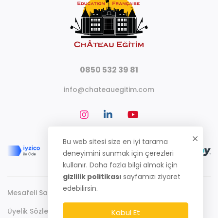
0850 532 39 81
info@chateauegitim.com
Bu web sitesi size en iyi tarama
deneyimini sunmak için çerezleri
kullanır. Daha fazla bilgi almak için
gizlilik politikası
sayfamızı ziyaret
edebilirsin.
Mesafeli Satış Sözleşmesi
Gizlilik Politikası
Üyelik Sözleşmesi
Kabul Et