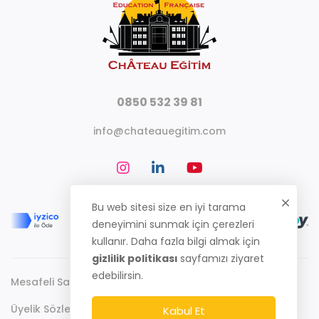
0850 532 39 81
info@chateauegitim.com
Bu web sitesi size en iyi tarama
deneyimini sunmak için çerezleri
kullanır. Daha fazla bilgi almak için
gizlilik politikası
sayfamızı ziyaret
edebilirsin.
Mesafeli Satış Sözleşmesi
Gizlilik Politikası
Üyelik Sözleşmesi
Kabul Et