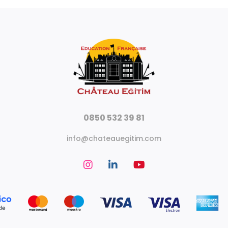
0850 532 39 81
info@chateauegitim.com