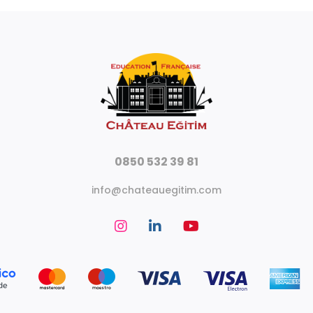
0850 532 39 81
info@chateauegitim.com