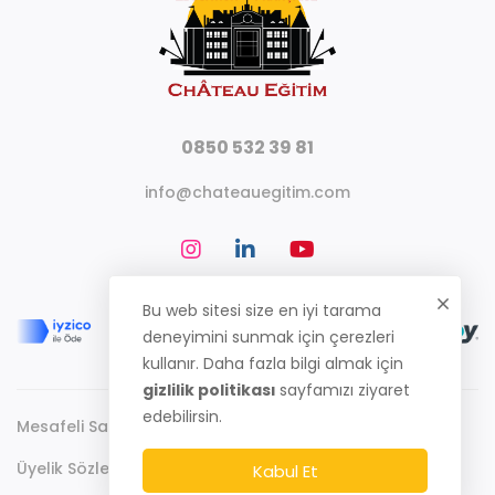
0850 532 39 81
info@chateauegitim.com
Bu web sitesi size en iyi tarama
deneyimini sunmak için çerezleri
kullanır. Daha fazla bilgi almak için
gizlilik politikası
sayfamızı ziyaret
edebilirsin.
Mesafeli Satış Sözleşmesi
Gizlilik Politikası
Üyelik Sözleşmesi
Kabul Et