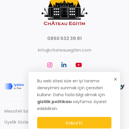
0850 532 39 81
info@chateauegitim.com
Bu web sitesi size en iyi tarama
deneyimini sunmak için çerezleri
kullanır. Daha fazla bilgi almak için
gizlilik politikası
sayfamızı ziyaret
edebilirsin.
Mesafeli Satış Sözleşmesi
Gizlilik Politikası
Üyelik Sözleşmesi
Kabul Et