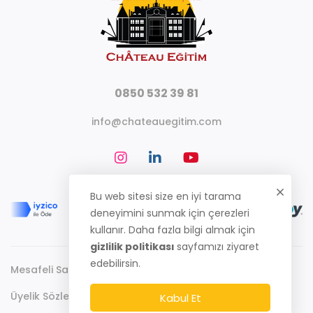
0850 532 39 81
info@chateauegitim.com
Bu web sitesi size en iyi tarama
deneyimini sunmak için çerezleri
kullanır. Daha fazla bilgi almak için
gizlilik politikası
sayfamızı ziyaret
edebilirsin.
Mesafeli Satış Sözleşmesi
Gizlilik Politikası
Üyelik Sözleşmesi
Kabul Et