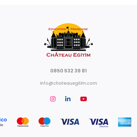
0850 532 39 81
info@chateauegitim.com