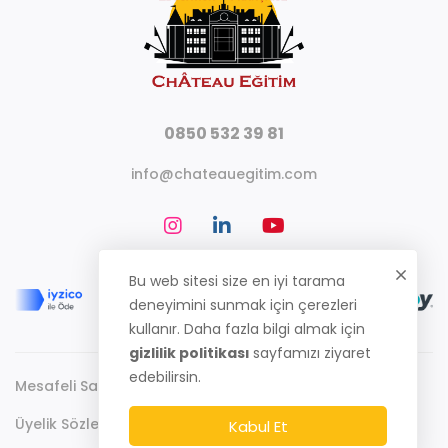
0850 532 39 81
info@chateauegitim.com
Bu web sitesi size en iyi tarama
deneyimini sunmak için çerezleri
kullanır. Daha fazla bilgi almak için
gizlilik politikası
sayfamızı ziyaret
edebilirsin.
Mesafeli Satış Sözleşmesi
Gizlilik Politikası
Üyelik Sözleşmesi
Kabul Et