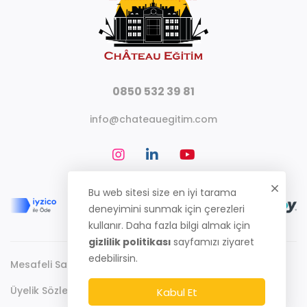
0850 532 39 81
info@chateauegitim.com
Bu web sitesi size en iyi tarama
deneyimini sunmak için çerezleri
kullanır. Daha fazla bilgi almak için
gizlilik politikası
sayfamızı ziyaret
edebilirsin.
Mesafeli Satış Sözleşmesi
Gizlilik Politikası
Üyelik Sözleşmesi
Kabul Et