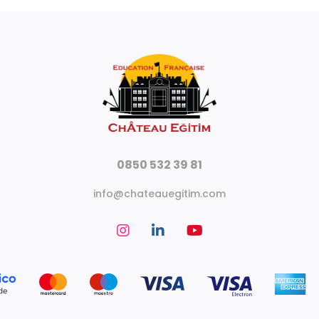
0850 532 39 81
info@chateauegitim.com