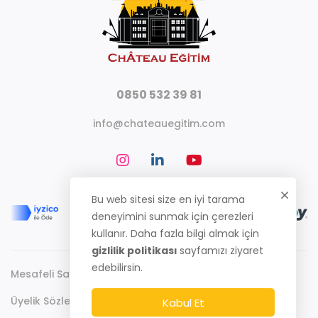
0850 532 39 81
info@chateauegitim.com
Bu web sitesi size en iyi tarama
deneyimini sunmak için çerezleri
kullanır. Daha fazla bilgi almak için
gizlilik politikası
sayfamızı ziyaret
edebilirsin.
Mesafeli Satış Sözleşmesi
Gizlilik Politikası
Üyelik Sözleşmesi
Kabul Et