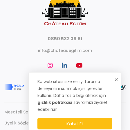
0850 532 39 81
info@chateauegitim.com
Bu web sitesi size en iyi tarama
deneyimini sunmak için çerezleri
kullanır. Daha fazla bilgi almak için
gizlilik politikası
sayfamızı ziyaret
edebilirsin.
Mesafeli Satış Sözleşmesi
Gizlilik Politikası
Üyelik Sözleşmesi
Kabul Et