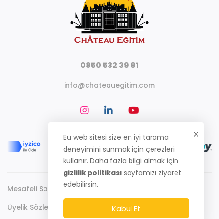
0850 532 39 81
info@chateauegitim.com
Bu web sitesi size en iyi tarama
deneyimini sunmak için çerezleri
kullanır. Daha fazla bilgi almak için
gizlilik politikası
sayfamızı ziyaret
edebilirsin.
Mesafeli Satış Sözleşmesi
Gizlilik Politikası
Üyelik Sözleşmesi
Kabul Et