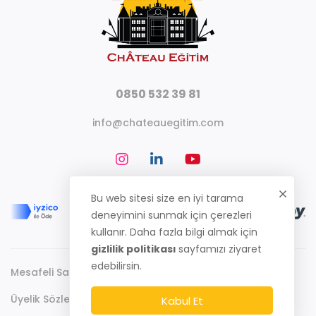
0850 532 39 81
info@chateauegitim.com
Bu web sitesi size en iyi tarama
deneyimini sunmak için çerezleri
kullanır. Daha fazla bilgi almak için
gizlilik politikası
sayfamızı ziyaret
edebilirsin.
Mesafeli Satış Sözleşmesi
Gizlilik Politikası
Üyelik Sözleşmesi
Kabul Et