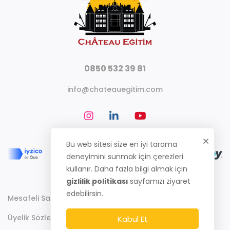
0850 532 39 81
info@chateauegitim.com
Bu web sitesi size en iyi tarama
deneyimini sunmak için çerezleri
kullanır. Daha fazla bilgi almak için
gizlilik politikası
sayfamızı ziyaret
edebilirsin.
Mesafeli Satış Sözleşmesi
Gizlilik Politikası
Üyelik Sözleşmesi
Kabul Et