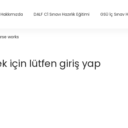
Hakkımızda
DALF C1 Sınavı Hazırlık Eğitimi
GSÜ İç Sınav Ha
urse works
için lütfen giriş yap