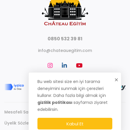
0850 532 39 81
info@chateauegitim.com
Bu web sitesi size en iyi tarama
deneyimini sunmak için çerezleri
kullanır. Daha fazla bilgi almak için
gizlilik politikası
sayfamızı ziyaret
edebilirsin.
Mesafeli Satış Sözleşmesi
Gizlilik Politikası
Üyelik Sözleşmesi
Kabul Et