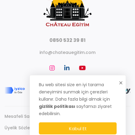
0850 532 39 81
info@chateauegitim.com
Bu web sitesi size en iyi tarama
deneyimini sunmak için çerezleri
kullanır. Daha fazla bilgi almak için
gizlilik politikası
sayfamızı ziyaret
edebilirsin.
Mesafeli Satış Sözleşmesi
Gizlilik Politikası
Üyelik Sözleşmesi
Kabul Et