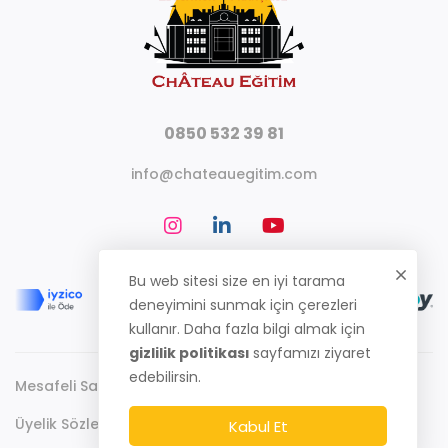
0850 532 39 81
info@chateauegitim.com
Bu web sitesi size en iyi tarama
deneyimini sunmak için çerezleri
kullanır. Daha fazla bilgi almak için
gizlilik politikası
sayfamızı ziyaret
edebilirsin.
Mesafeli Satış Sözleşmesi
Gizlilik Politikası
Üyelik Sözleşmesi
Kabul Et