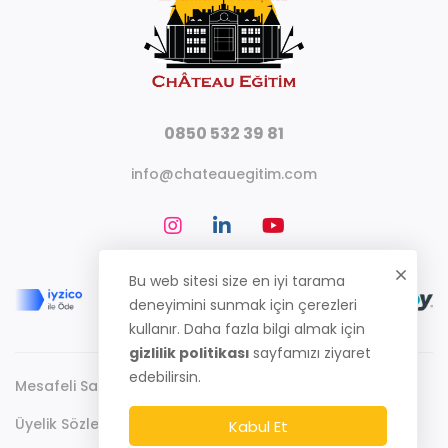
0850 532 39 81
info@chateauegitim.com
Bu web sitesi size en iyi tarama
deneyimini sunmak için çerezleri
kullanır. Daha fazla bilgi almak için
gizlilik politikası
sayfamızı ziyaret
edebilirsin.
Mesafeli Satış Sözleşmesi
Gizlilik Politikası
Üyelik Sözleşmesi
Kabul Et