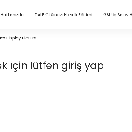
Hakkımızda
DALF C1 Sınavı Hazırlık Eğitimi
GSÜ İç Sınav Ha
am Display Picture
için lütfen giriş yap