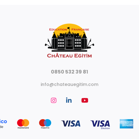
0850 532 39 81
info@chateauegitim.com