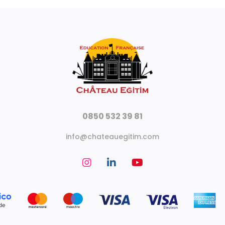
0850 532 39 81
info@chateauegitim.com