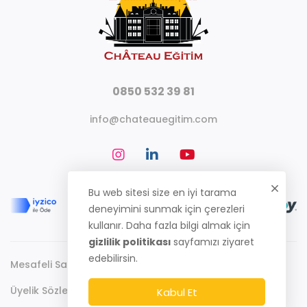
0850 532 39 81
info@chateauegitim.com
Bu web sitesi size en iyi tarama
deneyimini sunmak için çerezleri
kullanır. Daha fazla bilgi almak için
gizlilik politikası
sayfamızı ziyaret
edebilirsin.
Mesafeli Satış Sözleşmesi
Gizlilik Politikası
Üyelik Sözleşmesi
Kabul Et