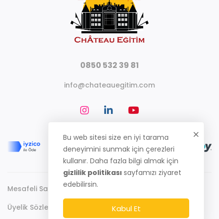
0850 532 39 81
info@chateauegitim.com
Bu web sitesi size en iyi tarama
deneyimini sunmak için çerezleri
kullanır. Daha fazla bilgi almak için
gizlilik politikası
sayfamızı ziyaret
edebilirsin.
Mesafeli Satış Sözleşmesi
Gizlilik Politikası
Üyelik Sözleşmesi
Kabul Et