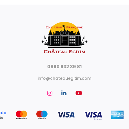
0850 532 39 81
info@chateauegitim.com