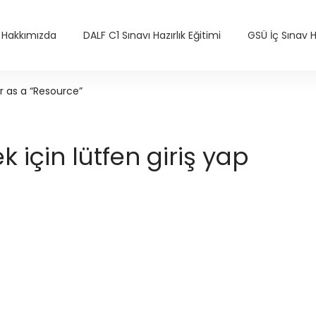
Hakkımızda
DALF C1 Sınavı Hazırlık Eğitimi
GSÜ İç Sınav Ha
r as a “Resource”
için lütfen giriş yap