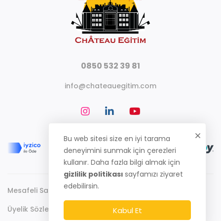
0850 532 39 81
info@chateauegitim.com
Bu web sitesi size en iyi tarama
deneyimini sunmak için çerezleri
kullanır. Daha fazla bilgi almak için
gizlilik politikası
sayfamızı ziyaret
edebilirsin.
Mesafeli Satış Sözleşmesi
Gizlilik Politikası
Üyelik Sözleşmesi
Kabul Et