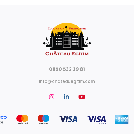
0850 532 39 81
info@chateauegitim.com